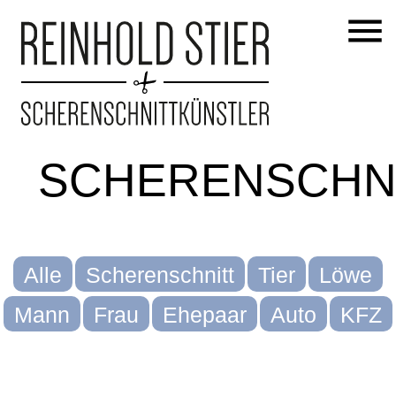
SCHERENSCHN
Startseite
Alle
Scherenschnitt
Tier
Löwe
Mann
Frau
Ehepaar
Auto
KFZ
Leistungen